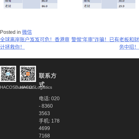
Posted in
微信
文
全球离岸账户岌岌可危！香港审
警惕“年审”诈骗！已有老板和财
计拯救你！
务中招！
章
导
航
联系方
式
HACOSBusiness
HACOSLogistics
电话: 020
- 8360
3563
手机: 178
4699
7168