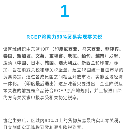
1
RCEP将助力90%贸易实现零关税
该区域组织由东盟10国（
印度尼西亚、马来西亚、菲律宾、
泰国、新加坡、文莱、柬埔寨、老挝、缅甸、越南
）发起，
邀请（
中国、日本、韩国、澳大利亚、新西兰
和印度）参
加，旨在
消减关税和非关税壁垒
，建立16国统一自由市场的
贸易协定，通过各成员国之间相互开放市场，实施区域经济
一体化。
（印度最后退出）
这意味着只要进出口企业降税及
零关税的前提是产品符合RCEP原产地规则，并且按进口缔
约方海关要求申报享受相关协定税率。
协定生效后，区域内90%以上的货物贸易最终实现零关税，
且立刻能实现降税到零和逐步降税到零。