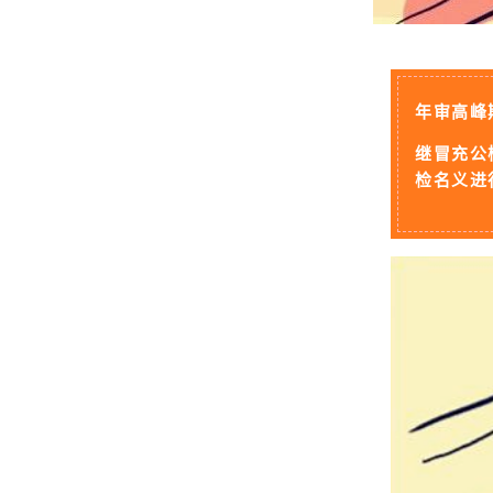
年审高峰
继冒充公
检名义进