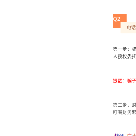
Q2
电话
第一步：骗
人授权委托
提醒：骗子
第二步，财
叮嘱财务