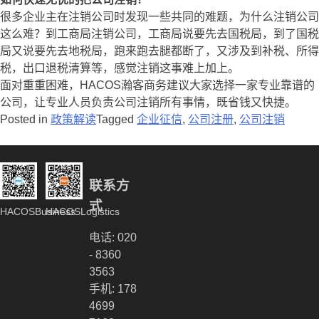
很多企业主在注销公司时发现一些共同的难题，为什么注销公司
这么难？到工商局注销公司，工商局说要先去国税局，到了国税
局又说要先去地税局，跑来跑去腿都断了，又涉及到补税、所得
税，出口退税清算等，感觉注销这事难上加上。
面对重重困难，HACOS瀚客商务建议大家选择一家专业靠谱的
公司，让专业人员负责公司注销所有事情，既省钱又快捷。
Posted in
政策解读
Tagged
企业征信
,
公司注册
,
公司注销
联系方
式
HACOSBusiness
HACOSLogistics
电话: 020
- 8360
3563
手机: 178
4699