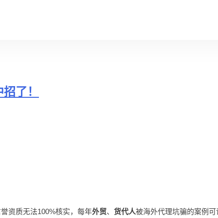
中招了！
誉资质无法100%核实，每年
外贸
、
货代人
被海外代理坑骗的案例可