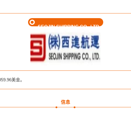
SEOJIN SHIPPING CO., LTD
9.96美金。
信息