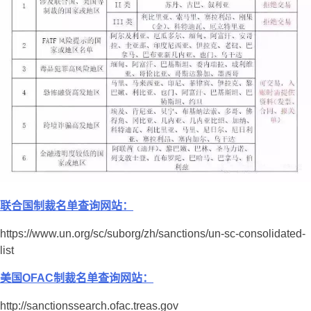
联合国制裁名单查询网站：
https://www.un.org/sc/suborg/zh/sanctions/un-sc-consolidated-
list
美国OFAC制裁名单查询网站：
http://sanctionssearch.ofac.treas.gov