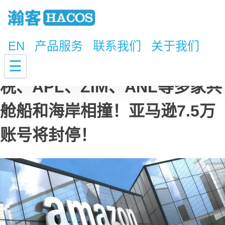
EN
产品服务
联系我们
关于我们
美进入国家紧急状态、欧盟加征
☰
税、APL、ZIM、ANL等多家共
舱船和海岸相撞！亚马逊7.5万
账号将封停！