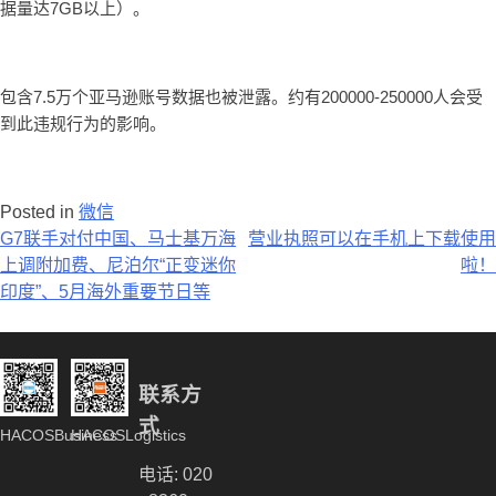
据量达7GB以上）。
包含7.5万个亚马逊账号数据也被泄露。约有200000-250000人会受
到此违规行为的影响。
Posted in
微信
文
G7联手对付中国、马士基万海
营业执照可以在手机上下载使用
上调附加费、尼泊尔“正变迷你
啦！
章
印度”、5月海外重要节日等
导
航
联系方
式
HACOSBusiness
HACOSLogistics
电话: 020