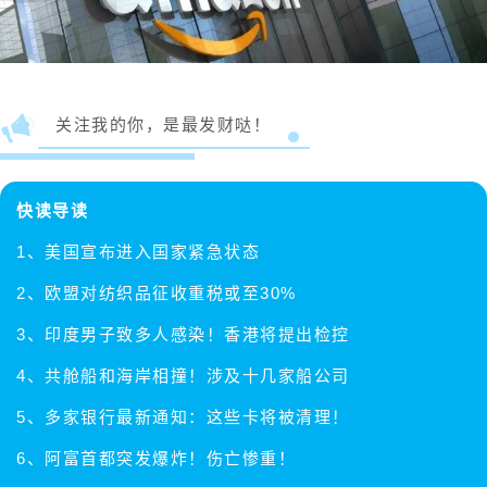
关注我的你，是最发财哒！
快读导读
1、美国宣布进入国家紧急状态
2、欧盟对纺织品征收重税或至30%
3、印度男子致多人感染！香港将提出检控
4、共舱船和海岸相撞！涉及十几家船公司
5、多家银行最新通知：这些卡将被清理！
6、阿富首都突发爆炸！伤亡惨重！