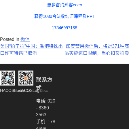
更多咨询瀚客
coco
获得1039合法收结汇课程
及PPT
17846997168
Posted in
微信
文
美国“拍了拍”中国：香港特殊出
印度禁用微信后，将对371种商
口许可待遇已取消
品实施进口限制，当心扣货拍卖
章
导
航
联系方
式
HACOSBusiness
HACOSLogistics
电话: 020
- 8360
3563
手机: 178
4699