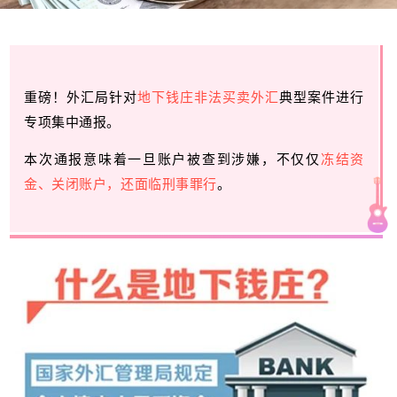
重磅！外汇局针对
地下钱庄非法买卖外汇
典型案件进行
专项集中通报。
本次通报意味着
一旦账户被查到涉嫌，不仅仅
冻结资
金
、
关闭账户，还面临
刑事罪行
。