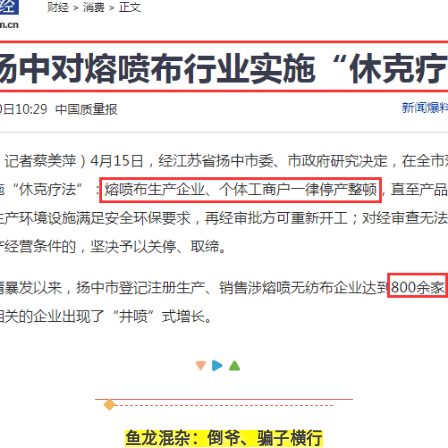
鱼龙混杂：倒爷、骗子横行