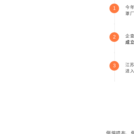
今
1
罩
企
2
成立
江
3
进
倒熔喷布、