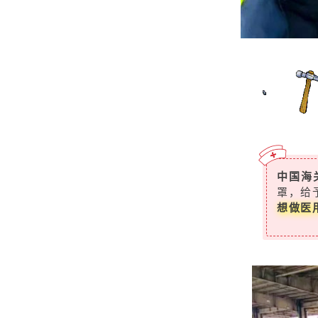
中国海
罩，
给
想做医