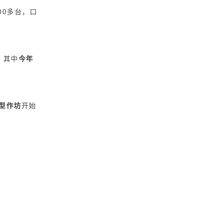
00多台，口
，其中
今年
小型作坊
开始