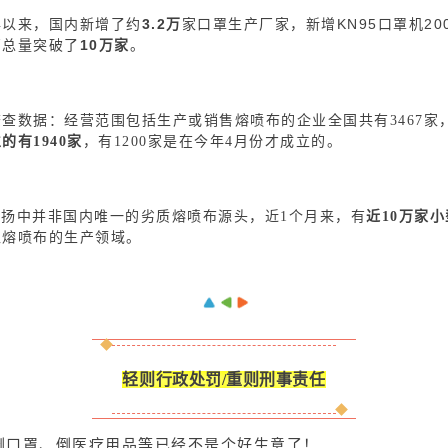
年以来，国内新增了约
3.2万
家口罩生产厂家，新增KN95口罩机20
厂总量突破了
10万家
。
查查数据：
经营范围包括生产或销售熔喷布的企业全国共有3467家
的有1940家
，有1200家是在今年4月份才成立的。
苏
扬中并非国内唯一的劣质熔喷布源头，近1个月来，有
近10万家
入熔喷布的生产领域。
轻则行政处罚/重则刑事责任
倒口罩、倒医疗用品等已经不是个好生意了！