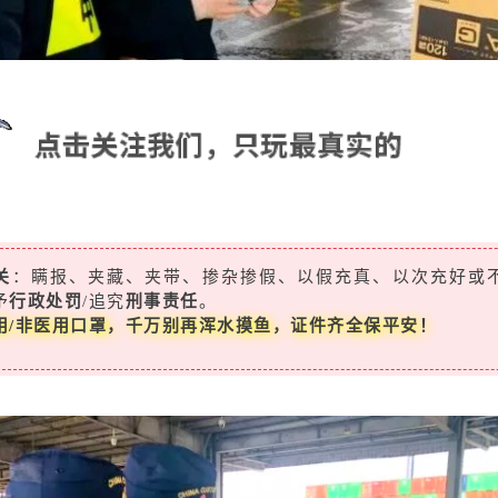
关
：瞒报、夹藏、夹带、掺杂掺假、以假充真、以次充好或
予
行政处罚
/追究
刑事责任
。
用/非医用口罩，千万别再浑水摸鱼，证件齐全保平安！