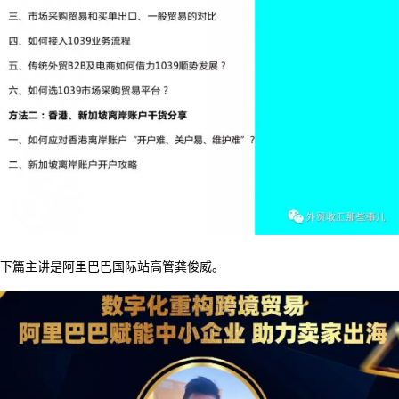
下篇主讲是
阿里巴巴国际站高管龚俊威。