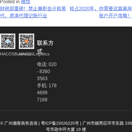
Posted in
微信
文
财税部重磅！禁止兼职会计和黑
抢占2020年，你需要这篇离岸
代，肃清代理记账行业
账户开户攻略！
章
导
航
联系方
式
HACOSBusiness
HACOSLogistics
电话: 020
- 8360
3563
手机: 178
4699
7168
© 广州瀚客商务咨询 |
粤ICP备15026225号
|
广州市越秀区环市东路 338
号市政中环大厦 19 楼