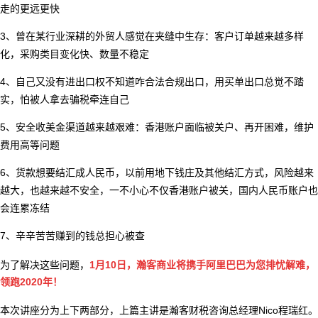
走的更远更快
3、曾在某行业深耕的外贸人感觉在夹缝中生存：
客户订单越来越多样
化，采购类目变化快、数量不稳定
4、自己又没有进出口权不知道咋合法合规出口，用买单出口总觉不踏
实，怕被人拿去骗税牵连自己
5、安全收美金渠道越来越艰难：
香港账户面临被关户、再开困难，维护
费用高等问题
6、货款想要结汇成人民币，以前用地下钱庄及其他结汇方式，风险越来
越大，也越来越不安全，一不小心不仅香港账户被关，国内人民币账户也
会连累冻结
7、辛辛苦苦赚到的钱总担心被查
为了解决这些问题，
1月10日，瀚客商业将携手阿里巴巴为您排忧解难，
领跑2020年！
本次讲座分为上下两部分，上篇主讲是瀚客财税咨询总经理
Nico程瑞红。