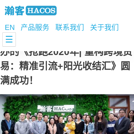
EN
产品服务
联系我们
关于我们
瀚客商业联合阿里巴巴国际站举
☰
办的《抢跑2020年| 重构跨境贸
易：精准引流+阳光收结汇》圆
满成功！