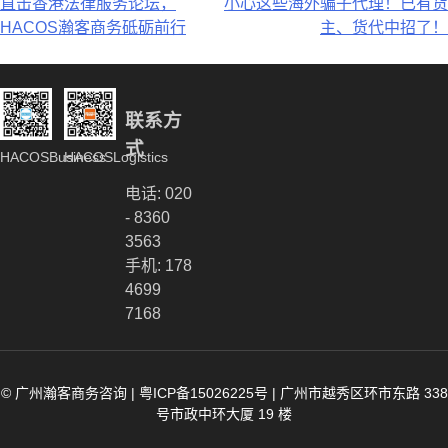
文
直击香港法律服务论坛，
小心这些海外骗子代理！已有货
HACOS瀚客商务砥砺前行
主、货代中招了！
章
导
航
联系方
式
HACOSBusiness
HACOSLogistics
电话: 020
- 8360
3563
手机: 178
4699
7168
© 广州瀚客商务咨询 |
粤ICP备15026225号
|
广州市越秀区环市东路 338
号市政中环大厦 19 楼